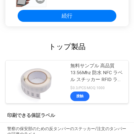
トック 携帯のアクセス フォロー
続行
トップ製品
無料サンプル 高品質
13.56Mhz 防水 NFC ラベ
ル スチッカー RFID ラベ
ル
$0.3/PCS MOQ:1000
接触
印刷できる保証ラベル
警察の保安部のための反タンパーのステッカー/注文のタンパー
の証拠のラベル