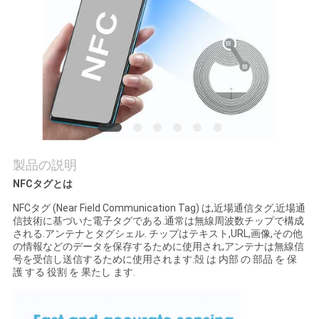
質
管
理
私
達
製品の説明
に
NFCタグとは
連
NFCタグ (Near Field Communication Tag) は,近場通信タグ,近場通
信技術に基づいた電子タグである.通常は無線周波数チップで構成
絡
される.アンテナとタグシェル. チップはテキスト,URL,画像,その他
の情報などのデータを保存するために使用され,アンテナは無線信
し
号を受信し送信するために使用されます.殻 は 内部 の 部品 を 保
護 する 役割 を 果たし ます.
な
さ