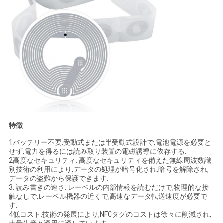
地
図
プ
ラ
イ
特徴
バ
1バッテリー不要:受動式または半受動式設計で,電池電源を必要と
せず,電力を得るには読み取り装置の電磁誘導に依存する.
シ
2高度なセキュリティ: 高度なセキュリティを備えた無線周波数識
別技術の利用により,データの処理が暗号化され,暗号を解除され,
ー
データの盗難から保護できます.
3. 読み書きの速さ: レーベルの内部情報を読むだけで,物理的な接
ポ
触なしで,レーベル機器の近くで,高速なデータ転送速度が必要で
す.
リ
4低コスト:技術の発展により,NFCタグのコストは徐々に削減され,