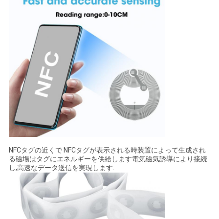
い
引
用
を
要
求
し
NFCタグの近くで NFCタグが表示される時装置によって生成され
る磁場はタグにエネルギーを供給します電気磁気誘導により接続
な
し,高速なデータ送信を実現します.
さ
い