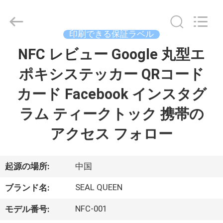
Copyright
©
2017
-
2026
印刷できる保証ラベル
Dongguan
Zhongxiang
Packing
NFC レビュー Google 丸型エ
家
Material
Co.,
Limited.
ポキシステッカー QRコード
All
Rights
プ
Reserved.
カード Facebook インスタグ
ロ
ラム ティークトック 携帯の
ダ
アクセス フォロー
ク
ト
起源の場所:
中国
SEAL QUEEN
ブランド名:
私
NFC-001
モデル番号: