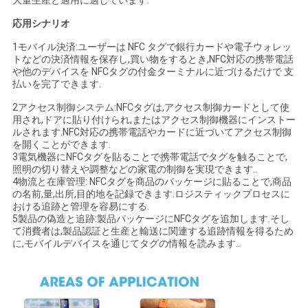
大量生産と適用に適しています.
シ
応用シナリオ
ー
1モバイル決済:ユーザーは NFC タグで銀行カードや電子ウォレッ
トなどの決済情報を保存し,買い物をするとき,NFC対応の携帯電話
や他のデバイスを NFCタグの付金ターミナルに近づけるだけで 支
払いを完了できます.
2アクセス制御システム:NFCタグは,アクセス制御カードとして使
用され,ドアに貼り付けられ,またはアクセス制御機器にインストー
ルされます.NFC対応の携帯電話やカードに近づいてアクセス制御
を開くことができます.
3電気機器にNFCタグを貼ることで携帯電話でタグを触ることで,
照明の切り替えや調整などの家電の制御を実現できます..
4物流と在庫管理: NFCタグを商品のパッケージに貼ることで,商品
の名前,量,出所,目的地を記録できます.ロジスティックプロセスに
おける追跡と管理を容易にする.
5製品の偽造と追跡:製品パッケージにNFCタグを追加します.そし
て消費者は,製品認証と生産と輸送に関連する追跡情報を得るため
に,モバイルデバイスを通じてタグの情報を読みます..