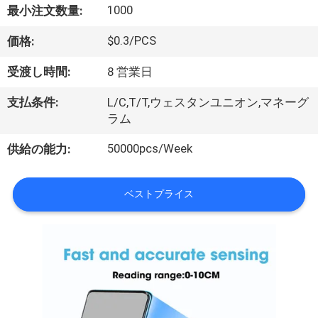
達
1000
最小注文数量:
に
$0.3/PCS
価格:
つ
受渡し時間:
8 営業日
い
支払条件:
L/C,T/T,ウェスタンユニオン,マネーグ
て
ラム
50000pcs/Week
供給の能力:
工
場
ベストプライス
旅
行
品