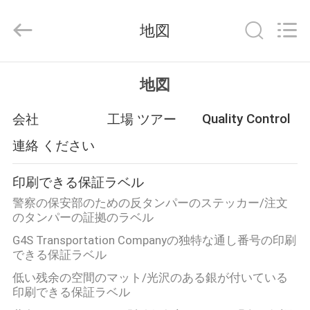
Copyright
©
2017
地図
-
2026
Dongguan
Zhongxiang
Packing
家
Material
地図
Co.,
Limited.
All
Rights
Quality Control
会社
工場 ツアー
プ
Reserved.
連絡 ください
ロ
ダ
印刷できる保証ラベル
ク
警察の保安部のための反タンパーのステッカー/注文
のタンパーの証拠のラベル
ト
G4S Transportation Companyの独特な通し番号の印刷
できる保証ラベル
低い残余の空間のマット/光沢のある銀が付いている
私
印刷できる保証ラベル