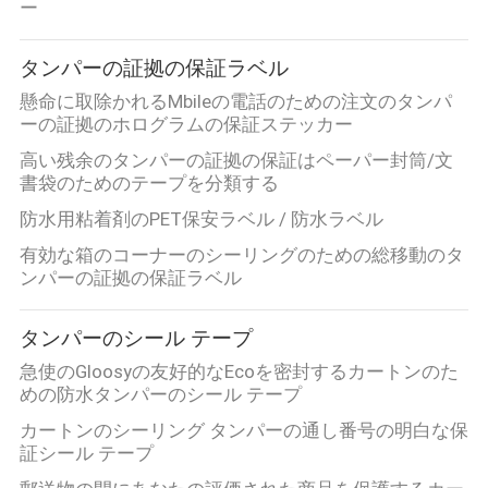
ー
地
タンパーの証拠の保証ラベル
図
懸命に取除かれるMbileの電話のための注文のタンパ
ーの証拠のホログラムの保証ステッカー
高い残余のタンパーの証拠の保証はペーパー封筒/文
プ
書袋のためのテープを分類する
ラ
防水用粘着剤のPET保安ラベル / 防水ラベル
イ
有効な箱のコーナーのシーリングのための総移動のタ
ンパーの証拠の保証ラベル
バ
シ
タンパーのシール テープ
急使のGloosyの友好的なEcoを密封するカートンのた
ー
めの防水タンパーのシール テープ
ポ
カートンのシーリング タンパーの通し番号の明白な保
証シール テープ
リ