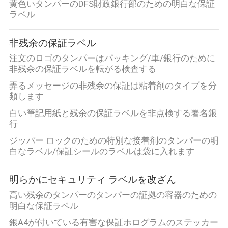
達
黄色いタンパーのDFS財政銀行部のための明白な保証
ラベル
に
つ
非残余の保証ラベル
い
注文のロゴのタンパーはパッキング/車/銀行のために
非残余の保証ラベルを転がる検査する
て
弄るメッセージの非残余の保証は粘着剤のタイプを分
類します
白い筆記用紙と残余の保証ラベルを非点検する署名銀
工
行
場
ジッパー ロックのための特別な接着剤のタンパーの明
白なラベル/保証シールのラベルは袋に入れます
旅
行
明らかにセキュリティ ラベルを改ざん
高い残余のタンパーのタンパーの証拠の容器のための
明白な保証ラベル
品
銀A4が付いている有害な保証ホログラムのステッカー