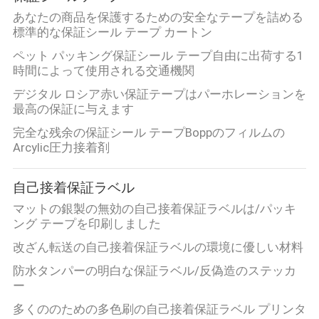
あなたの商品を保護するための安全なテープを詰める
い
標準的な保証シール テープ カートン
ペット パッキング保証シール テープ自由に出荷する1
引
時間によって使用される交通機関
デジタル ロシア赤い保証テープはパーホレーションを
用
最高の保証に与えます
を
完全な残余の保証シール テープBoppのフィルムの
Arcylic圧力接着剤
要
求
自己接着保証ラベル
マットの銀製の無効の自己接着保証ラベルは/パッキ
し
ング テープを印刷しました
な
改ざん転送の自己接着保証ラベルの環境に優しい材料
さ
防水タンパーの明白な保証ラベル/反偽造のステッカ
ー
い
多くののための多色刷の自己接着保証ラベル プリンタ