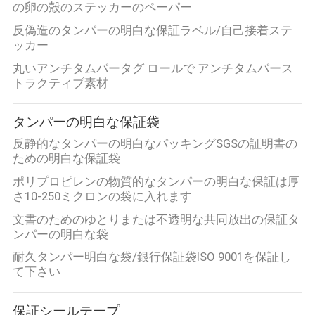
質
の卵の殼のステッカーのペーパー
反偽造のタンパーの明白な保証ラベル/自己接着ステ
管
ッカー
理
丸いアンチタムパータグ ロールで アンチタムパース
トラクティブ素材
私
タンパーの明白な保証袋
達
反静的なタンパーの明白なパッキングSGSの証明書の
ための明白な保証袋
に
ポリプロピレンの物質的なタンパーの明白な保証は厚
連
さ10-250ミクロンの袋に入れます
文書のためのゆとりまたは不透明な共同放出の保証タ
絡
ンパーの明白な袋
し
耐久タンパー明白な袋/銀行保証袋ISO 9001を保証し
て下さい
な
さ
保証シールテープ