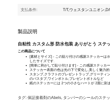
支払条件:
T/T,ウェスタンユニオン,D/P,
製品説明
自粘性 カスタム形 防水包装 ありがとう ステ
この商品について
[素材とサイズ] - この貼り付けの感謝ステッカーはホ
したサイズです.
[簡単に剥がして貼り付けます] - この感謝ステッ
ステッカー表面の色は光の下で変化し,美しく魅力的
スタンプ,クラフトのプレゼントラップ,グリーティン
のバスタブ,ワインボトル,プレゼントボトルなど
紙のステッカーには 2つの小さなハートが 2面に刻
タグ:
保証接着剤のabels
,
タンパーのシールのステ