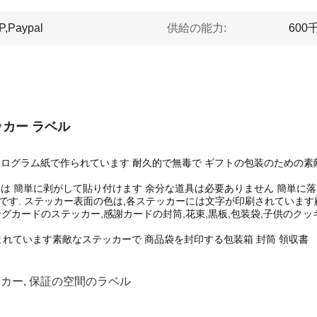
Paypal
供給の能力:
600
ッカー ラベル
ログラム紙で作られています 耐久的で無毒で ギフトの包装のための素敵な装飾品
カーは 簡単に剥がして貼り付けます 余分な道具は必要ありません 簡単に
です. ステッカー表面の色は,各ステッカーには文字が印刷されていま
グカードのステッカー,感謝カードの封筒,花束,黒板,包装袋,子供のクッ
まれています素敵なステッカーで 商品袋を封印する包装箱 封筒 領収書
ッカー
,
保証の空間のラベル