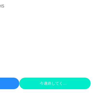
HS
 する
今連絡してください