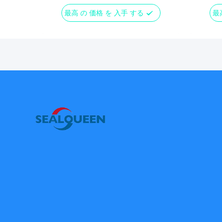
最高 の 価格 を 入手 する
最