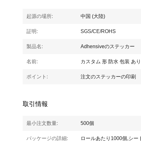
起源の場所:
中国 (大陸)
証明:
SGS/CE/ROHS
製品名:
Adhensiveのステッカー
名前:
カスタム 形 防水 包装 あ
ポイント:
注文のステッカーの印刷
取引情報
最小注文数量:
500個
パッケージの詳細:
ロールあたり1000個,シー