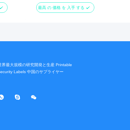
最高 の 価格 を 入手 する
世界最大規模の研究開発と生産 Printable
Security Labels 中国のサプライヤー