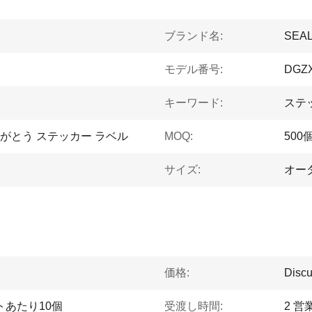
ブランド名:
SEA
モデル番号:
DGZX
キーワード:
ステ
りがとう ステッカー ラベル
MOQ:
500
サイズ:
オー
価格:
Discu
トあたり10個
受渡し時間:
2 営