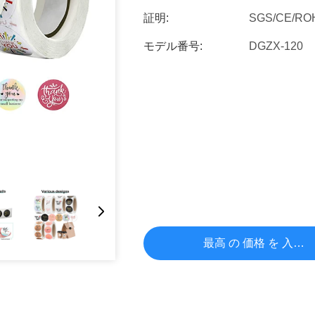
証明:
SGS/CE/RO
モデル番号:
DGZX-120
最高 の 価格 を 入手