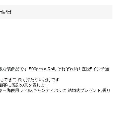
千個/日
です 500pcs a Roll, それぞれ約1.直径5インチ適
落ちてきて 長く持たないだけです
す顧客に感謝の意を表します
キー郵便用ラベル,キャンディバッグ,結婚式プレゼント,香り