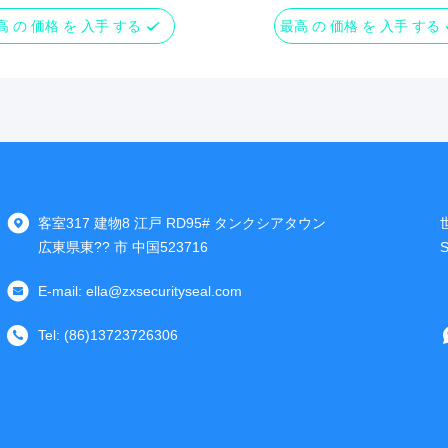
高 の 価格 を 入手 する
最高 の 価格 を 入手 する
客室317 建物8 江戸 RD95# タンクシアタウン
広東県東?? 市 中国523716
E-mail:
ella@zxsecurityseal.com
Tel:
(86)13723726306