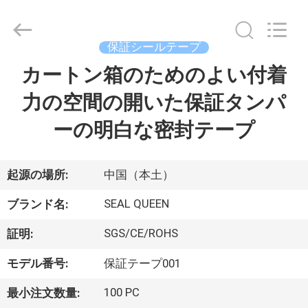
Copyright
©
2017
-
2026
保証シールテープ
Dongguan
Zhongxiang
Packing
カートン箱のためのよい付着
家
Material
Co.,
Limited.
力の空間の開いた保証タンパ
All
Rights
プ
Reserved.
ーの明白な密封テープ
ロ
ダ
起源の場所:
中国（本土）
ク
SEAL QUEEN
ブランド名:
ト
SGS/CE/ROHS
証明:
モデル番号:
保証テープ001
私
100 PC
最小注文数量: