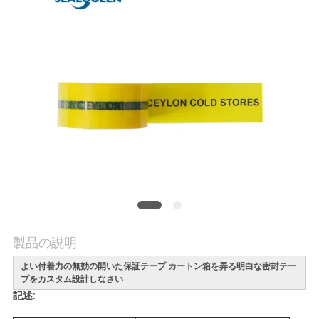
質
管
理
私
達
に
連
絡
製品の説明
し
よい付着力の無効の開いた保証テープ カートン箱を弄る明白な密封テー
な
プをカスタム設計しなさい
記述:
さ