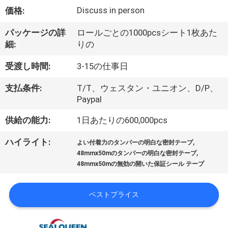
達
Discuss in person
価格:
に
パッケージの詳
ロールごとの1000pcsシート1枚あた
つ
細:
りの
い
受渡し時間:
3-15の仕事日
て
支払条件:
T/T、ウェスタン・ユニオン、D/P、
Paypal
工
供給の能力:
1日あたりの600,000pcs
場
,
ハイライト:
よい付着力のタンパーの明白な密封テープ
,
旅
48mmx50mのタンパーの明白な密封テープ
48mmx50mの無効の開いた保証シール テープ
行
ベストプライス
品