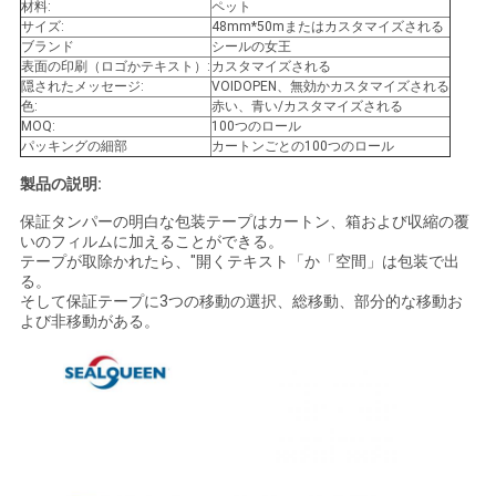
材料:
ペット
い
サイズ:
48mm*50mまたはカスタマイズされる
ブランド
シールの女王
表面の印刷（ロゴかテキスト）:
カスタマイズされる
隠されたメッセージ:
VOIDOPEN、無効かカスタマイズされる
引
色:
赤い、青い/カスタマイズされる
MOQ:
100つのロール
パッキングの細部
カートンごとの100つのロール
用
製品の説明:
を
保証タンパーの明白な包装テープはカートン、箱および収縮の覆
要
いのフィルムに加えることができる。
テープが取除かれたら、"開くテキスト「か「空間」は包装で出
る。
求
そして保証テープに3つの移動の選択、総移動、部分的な移動お
よび非移動がある。
し
な
さ
い