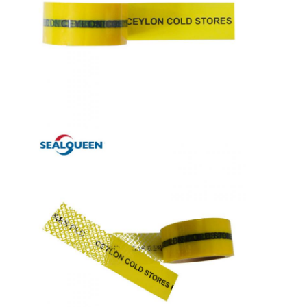
地
図
プ
ラ
イ
バ
シ
ー
ポ
リ