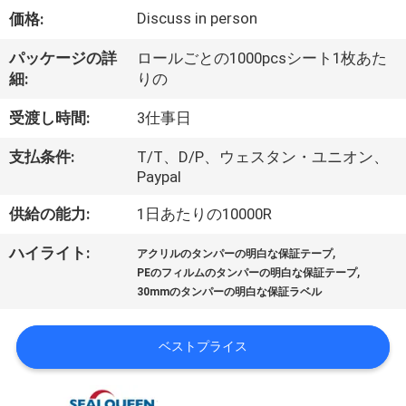
達
Discuss in person
価格:
に
パッケージの詳
ロールごとの1000pcsシート1枚あた
つ
細:
りの
い
受渡し時間:
3仕事日
て
支払条件:
T/T、D/P、ウェスタン・ユニオン、
Paypal
工
供給の能力:
1日あたりの10000R
場
,
ハイライト:
アクリルのタンパーの明白な保証テープ
,
旅
PEのフィルムのタンパーの明白な保証テープ
30mmのタンパーの明白な保証ラベル
行
ベストプライス
品