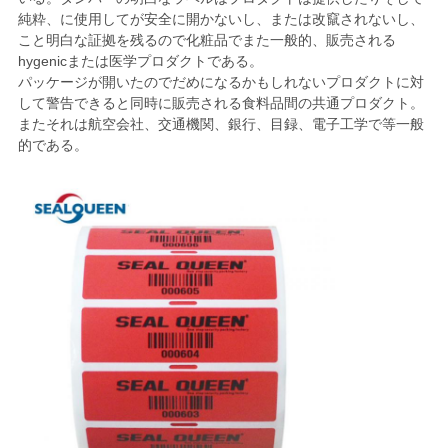
純粋、に使用してが安全に開かないし、または改竄されないし、
地
こと明白な証拠を残るので化粧品でまた一般的、販売される
hygenicまたは医学プロダクトである。
図
パッケージが開いたのでだめになるかもしれないプロダクトに対
して警告できると同時に販売される食料品間の共通プロダクト。
またそれは航空会社、交通機関、銀行、目録、電子工学で等一般
的である。
プ
ラ
イ
バ
シ
ー
ポ
リ