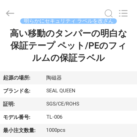
Copyright
©
2017
-
2026
明らかにセキュリティ ラベルを改ざん
Dongguan
Zhongxiang
Packing
高い移動のタンパーの明白な
家
Material
Co.,
Limited.
保証テープ ペット/PEのフィ
All
Rights
プ
Reserved.
ルムの保証ラベル
ロ
ダ
起源の場所:
陶磁器
ク
SEAL QUEEN
ブランド名:
ト
SGS/CE/ROHS
証明:
TL-006
モデル番号:
私
1000pcs
最小注文数量: