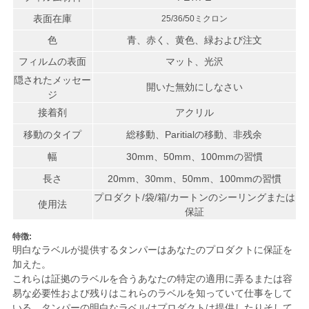
い
表面在庫
25/36/50ミクロン
色
青、赤く、黄色、緑および注文
フィルムの表面
マット、光沢
引
隠されたメッセー
開いた無効にしなさい
用
ジ
接着剤
アクリル
を
移動のタイプ
総移動、Paritialの移動、非残余
要
幅
30mm、50mm、100mmの習慣
求
長さ
20mm、30mm、50mm、100mmの習慣
プロダクト/袋/箱/カートンのシーリングまたは
し
使用法
保証
な
特徴:
明白なラベルが提供するタンパーはあなたのプロダクトに保証を
さ
加えた。
これらは証拠のラベルを合うあなたの特定の適用に弄るまたは容
い
易な必要性および残りはこれらのラベルを知っていて仕事をして
いる。タンパーの明白なラベルはプロダクトは提供したりそして