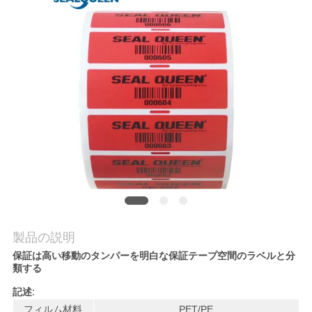
質
管
理
私
達
に
連
絡
製品の説明
し
保証は高い移動のタンパーを明白な保証テープ空間のラベルと分
類する
な
記述:
さ
フィルム
材料
PET/PE