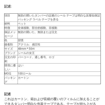
い
記述:
項目
無効の開いたタンパーの証拠のシール テープは明白な反擬似保証
パッキング ラベル テープを弄る
引
材料
ペット
特徴
全体移動、部分的移動、非移動
用
保証メッ
無効の開いた、無効または注文
セージ
色
習慣
を
接着剤
アクリル、感圧性
サイズ
48mm * 50m
要
ブランド
シールの女王
注文の印
バーコード、通し番号、ロゴ
求
刷
環境に優
はい
し
しい
MOQ.
100ロール
パッキン
カートン
な
グ
さ
記述
い
これはカートン、箱および収縮の覆いのフィルムに加えることが
できるタンパー明白な包装テープである。テープが持ち上がる