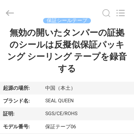
Copyright
©
2017
-
2026
保証シールテープ
Dongguan
Zhongxiang
Packing
無効の開いたタンパーの証拠
家
Material
Co.,
Limited.
のシールは反擬似保証パッキ
All
Rights
プ
Reserved.
ング シーリング テープを録音
ロ
する
ダ
ク
起源の場所:
中国（本土）
ト
SEAL QUEEN
ブランド名:
SGS/CE/ROHS
証明:
私
モデル番号:
保証テープ06