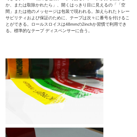
か、または取除かれたら」、開くはっきり目に見えるの「「空
地
間」または他のメッセージは包装で現われる。加えられたトレー
サビリティおよび保証のために、テープは次々に番号を付けるこ
図
とができる。ロールスロイスは48mmの2inchか習慣で利用でき
る。標準的なテープ ディスペンサーに合う。
プ
ラ
イ
バ
シ
ー
ポ
リ