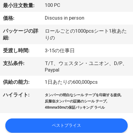
達
100 PC
最小注文数量:
に
Discuss in person
価格:
つ
パッケージの詳
ロールごとの1000pcsシート1枚あた
い
細:
りの
て
受渡し時間:
3-15の仕事日
支払条件:
T/T、ウェスタン・ユニオン、D/P、
工
Paypal
場
供給の能力:
1日あたりの600,000pcs
旅
,
ハイライト:
タンパーの明白なシール テープを印刷する提供
,
行
反擬似タンパーの証拠のシール テープ
48mmx50mの保証パッキング ラベル
品
ベストプライス