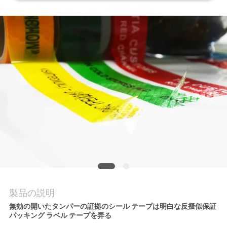
質
管
理
私
達
に
連
絡
し
製品の説明
な
無効の開いたタンパーの証拠のシール テープは明白な反擬似保証
パッキング ラベル テープを弄る
さ