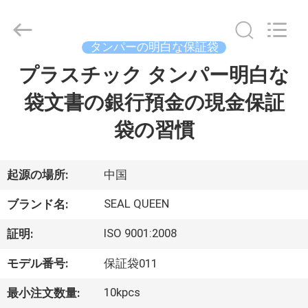
Copyright
©
2017
-
2026
タンパーの明白な保証袋
Dongguan
Zhongxiang
Packing
プラスチック タンパー明白な
家
Material
Co.,
Limited.
袋文書の銀行預金の現金保証
All
Rights
プ
Reserved.
袋の習慣
ロ
ダ
起源の場所:
中国
ク
SEAL QUEEN
ブランド名:
ト
ISO 9001:2008
証明:
モデル番号:
保証袋011
私
10kpcs
最小注文数量: