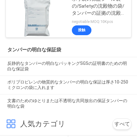
の/Safetyの沈殿物の袋/
タンパーの証拠の沈殿物
袋
negotiable MOQ:10Kpcs
接触
タンパーの明白な保証袋
反静的なタンパーの明白なパッキングSGSの証明書のための明
白な保証袋
ポリプロピレンの物質的なタンパーの明白な保証は厚さ10-250
ミクロンの袋に入れます
文書のためのゆとりまたは不透明な共同放出の保証タンパーの
明白な袋
人気カテゴリ
すべて