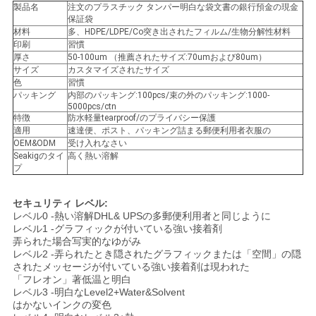
製品名
注文のプラスチック タンパー明白な袋文書の銀行預金の現金
い
保証袋
材料
多、HDPE/LDPE/Co突き出されたフィルム/生物分解性材料
印刷
習慣
厚さ
50-100um （推薦されたサイズ:70umおよび80um）
引
サイズ
カスタマイズされたサイズ
色
習慣
用
パッキング
内部のパッキング:100pcs/束の外のパッキング:1000-
5000pcs/ctn
特徴
防水軽量tearproof/のプライバシー保護
を
適用
速達便、ポスト、パッキング詰まる郵便利用者衣服の
OEM&ODM
受け入れなさい
要
Seakigのタイ
高く熱い溶解
プ
求
セキュリティ レベル:
し
レベル0 -熱い溶解DHL& UPSの多郵便利用者と同じように
レベル1 -グラフィックが付いている強い接着剤
な
弄られた場合写実的なゆがみ
レベル2 -弄られたとき隠されたグラフィックまたは「空間」の隠
さ
されたメッセージが付いている強い接着剤は現われた
「フレオン」著低温と明白
レベル3 -明白なLevel2+Water&Solvent
い
はかないインクの変色