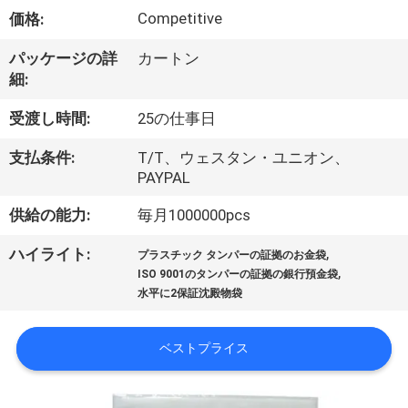
達
Competitive
価格:
に
パッケージの詳
カートン
つ
細:
い
受渡し時間:
25の仕事日
て
支払条件:
T/T、ウェスタン・ユニオン、
PAYPAL
工
供給の能力:
毎月1000000pcs
場
,
ハイライト:
プラスチック タンパーの証拠のお金袋
,
旅
ISO 9001のタンパーの証拠の銀行預金袋
水平に2保証沈殿物袋
行
ベストプライス
品