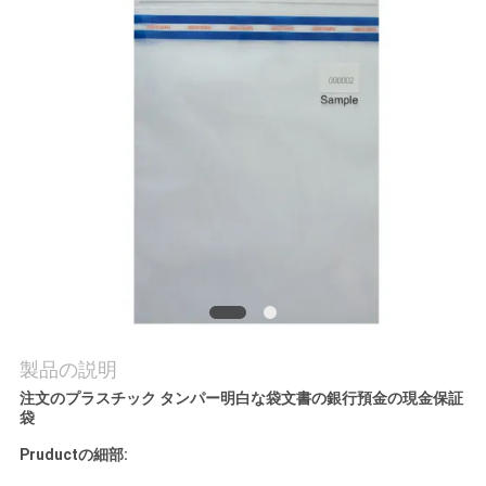
質
管
理
私
達
に
連
絡
製品の説明
し
注文のプラスチック タンパー明白な袋文書の銀行預金の現金保証
袋
な
Pruductの細部:
さ