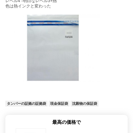
レベル4 -明白なレベル3+熱
色は熱インクと変わった
地
図
プ
ラ
イ
バ
シ
ー
タンパーの証拠の証拠袋
現金保証袋
沈殿物の保証袋
ポ
最高の価格で
リ