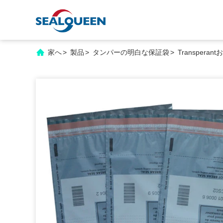
家へ
>
製品
>
タンパーの明白な保証袋
>
Transper