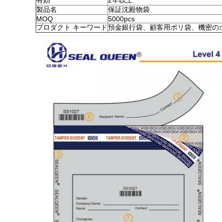
有効
2年以上
製品名
保証沈殿物袋
MOQ
5000pcs
プロダクト キーワード
預金銀行袋、顧客用ポリ袋、機密の