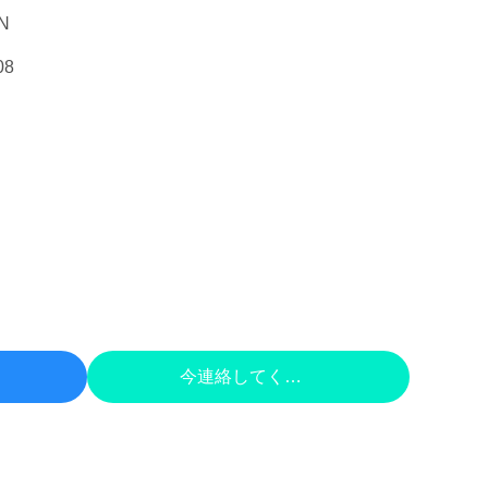
N
08
 する
今連絡してください