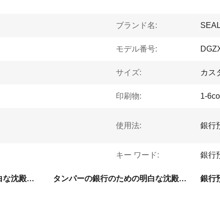
ブランド名:
SEA
モデル番号:
DGZX
サイズ:
カス
印刷物:
1-6co
使用法:
銀行
キー ワード:
銀行
Coの放出のタンパーの明白な沈殿物袋
タンパーの銀行のための明白な沈殿物袋