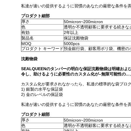
私達が速いの提供するように習慣のあなたの厳密な条件を
プロダクト細部
厚さ
50micron~200micron
色
透明か不透明顧客に要求する続きな
有効
2年以上
製品名
保証沈殿物袋
MOQ
5000pcs
プロダクト キーワード
預金銀行袋、顧客用ポリ袋、機密の
沈殿物袋
SEALQUEENのタンパーの明白な保証沈殿物袋は明確
令し、助けるように必要性のカスタム化が–無限可能性の…
カスタム化が要求されなかったら、私達の標準的な袋プロ
1) 銀製の水平な保証袋
2) 金のレベルの保証袋
私達が速いの提供するように習慣のあなたの厳密な条件を
プロダクト細部
厚さ
50micron~200micron
色
透明か不透明顧客に要求する続きな