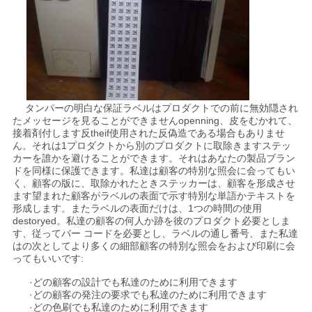
シ
ー
タンパーの明白な保証ラベルはプロダクトでの前に無効隠され
たメッセージを見ることができませんopenning、皮をむかれて、
接着剤付します反theif使用された反偽造である場合もありませ
ん。それは1プロダクトから別のプロダクトに取除きますステッ
カーを誰かを避けることができます。それはあなたの製品ブラン
ドを同様に保護できます。私達は顧客の特別な照会に会ってもい
く、顧客の版に、取除かれたときステッカーは、顧客を形成させ
ます望まれた顧客がラベルの表面で示す特別な単語かテキストを
形成します。またラベルの表面だけは、1つの時間の使用
destoryed。私達の顧客の何人か跡を彼のプロダクト必要としま
す、従ってバー コードを必要とし、ラベルの通し番号、また私達
はの次としてより多くの細部顧客の特別な照会をおよび印刷に会
ってもいいです:
·どの顧客の設計でも私達のために利用できます
·どの顧客の発注の要求でも私達のために利用できます
·どの色刷でも私達のために利用できます