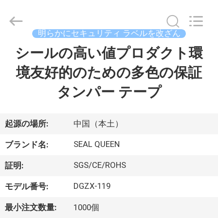
Copyright
©
2017
-
2026
明らかにセキュリティ ラベルを改ざん
Dongguan
Zhongxiang
Packing
シールの高い値プロダクト環
家
Material
Co.,
Limited.
境友好的のための多色の保証
All
Rights
プ
Reserved.
タンパー テープ
ロ
ダ
起源の場所:
中国（本土）
ク
SEAL QUEEN
ブランド名:
ト
SGS/CE/ROHS
証明:
DGZX-119
モデル番号:
私
最小注文数量:
1000個