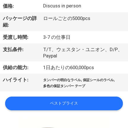
達
Discuss in person
価格:
に
パッケージの詳
ロールごとの5000pcs
つ
細:
い
受渡し時間:
3-7 の仕事日
て
支払条件:
T/T、ウェスタン・ユニオン、D/P、
Paypal
工
供給の能力:
1日あたりの600,000pcs
場
,
,
ハイライト:
タンパーの明白なラベル
保証シールのラベル
旅
多色の保証タンパー テープ
行
ベストプライス
品