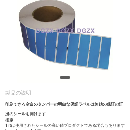
質
管
理
私
達
に
連
絡
製品の説明
し
印刷できる空白のタンパーの明白な保証ラベルは無効の保証の証
拠のシールを開けます
な
指定
1.itは使用されたシールの高い値プロダクトである場合もあります
さ