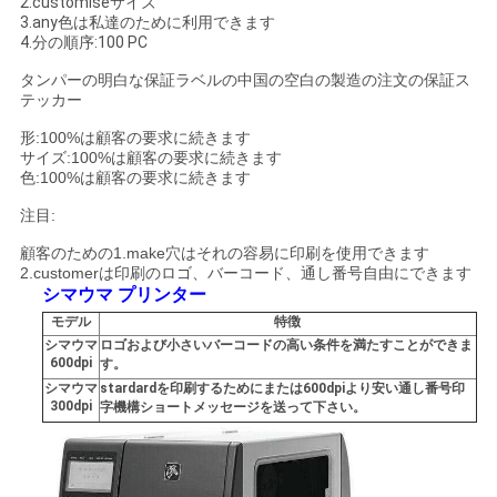
2.customiseサイズ
3.any色は私達のために利用できます
い
4.分の順序:100 PC
タンパーの明白な保証ラベルの中国の空白の製造の注文の保証ス
テッカー
引
形:100%は顧客の要求に続きます
用
サイズ:
100%は顧客の要求に続きます
色:
100%は顧客の要求に続きます
を
注目:
要
顧客のための1.make穴はそれの容易に印刷を使用できます
2.customerは印刷のロゴ、バーコード、通し番号自由にできます
求
シマウマ プリンター
モデル
特徴
し
シマウマ
ロゴおよび小さいバーコードの高い条件を満たすことができま
600dpi
す。
な
シマウマ
stardardを印刷するためにまたは600dpiより安い通し番号印
300dpi
字機構ショートメッセージを送って下さい。
さ
い