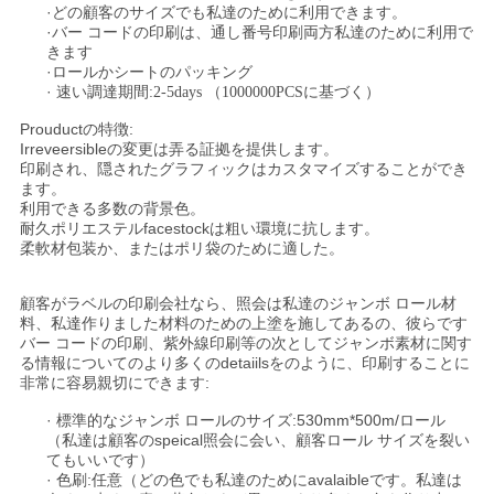
·どの顧客のサイズでも私達のために利用できます。
·バー コードの印刷は、通し番号印刷両方私達のために利用で
きます
·ロールかシートのパッキング
·
速い調達期間:2-5days （1000000PCSに基づく）
Prouductの特徴:
Irreveersibleの変更は弄る証拠を提供します。
印刷され、隠されたグラフィックはカスタマイズすることができ
ます。
利用できる多数の背景色。
耐久ポリエステルfacestockは粗い環境に抗します。
柔軟材包装か、またはポリ袋のために適した。
顧客がラベルの印刷会社なら、照会は私達のジャンボ ロール材
料、私達作りました材料のための上塗を施してあるの、彼らです
バー コードの印刷、紫外線印刷等の次としてジャンボ素材に関す
る情報についてのより多くのdetaiilsをのように、印刷することに
非常に容易親切にできます:
· 標準的なジャンボ ロールのサイズ:530mm*500m/ロール
（私達は顧客のspeical照会に会い、顧客ロール サイズを裂い
てもいいです）
· 色刷:任意（どの色でも私達のためにavalaibleです。私達は