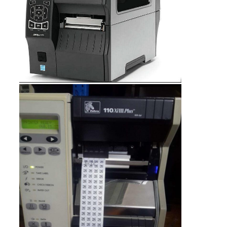
地
図
プ
ラ
イ
バ
シ
ー
ポ
リ