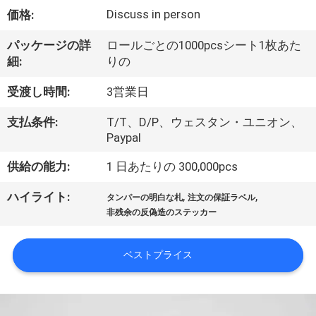
達
Discuss in person
価格:
に
パッケージの詳
ロールごとの1000pcsシート1枚あた
つ
細:
りの
い
受渡し時間:
3営業日
て
支払条件:
T/T、D/P、ウェスタン・ユニオン、
Paypal
工
供給の能力:
1 日あたりの 300,000pcs
場
,
,
ハイライト:
タンパーの明白な札
注文の保証ラベル
旅
非残余の反偽造のステッカー
行
ベストプライス
品