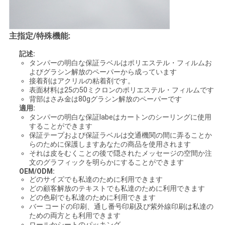
主指定/特殊機能:
記述:
タンパーの明白な保証ラベルはポリエステル・フィルムお
よびグラシン解放のペーパーから成っています
接着剤はアクリルの粘着剤です。
表面材料は25の50ミクロンのポリエステル・フィルムです
背部はさみ金は80gグラシン解放のペーパーです
適用:
タンパーの明白な保証labeはカートンのシーリングに使用
することができます
保証テープおよび保証ラベルは交通機関の間に弄ることか
らのために保護しますあなたの商品を使用されます
それは皮をむくことの後で隠されたメッセージの空間か注
文のグラフィックを明らかにすることができます
OEM/ODM:
どのサイズでも私達のために利用できます
どの顧客解放のテキストでも私達のために利用できます
どの色刷でも私達のために利用できます
バー コードの印刷、通し番号印刷及び紫外線印刷は私達の
ための両方とも利用できます
ロールかシートのパッキング