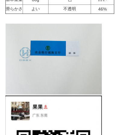
滑らかさ
よい
不透明
46%
地
図
プ
ラ
イ
バ
シ
ー
ポ
リ