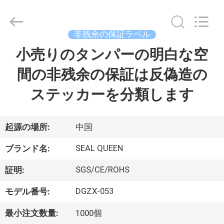
Copyright
©
2017
-
2026
非残余の保証ラベル
Dongguan
Zhongxiang
Packing
小売りのタンパーの明白な空
家
Material
Co.,
Limited.
間の非残余の保証は反偽造の
All
Rights
プ
Reserved.
ステッカーを分類します
ロ
ダ
起源の場所:
中国
ク
SEAL QUEEN
ブランド名:
ト
SGS/CE/ROHS
証明:
DGZX-053
モデル番号:
私
最小注文数量:
1000個