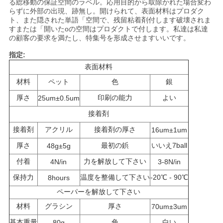
る総移動の保証空間のラベル。応用目的から取除かれた場合変わ
らずに外部の出現、跡無し。開けられて、表面材料はプロダク
い
ト、また隠された単語「空間で、残留粘着剤付します破壊されま
すまたは「開いたoの空間はプロダクトで付します。私達は私達
の顧客の要求を満たし、特集号を形成させますいいです。
引
指定:
表面材料
用
材料
ペット
色
銀
を
厚さ
印刷の能力
よい
25um±0.5um
要
接着剤
求
接着剤
アクリル
接着剤の厚さ
16um±1um
厚さ
最初の鋲
いいえ7ball
48g±5g
し
付着
力を解放して下さい
4N/in
3-8N/in
な
保持力
温度を整備して下さい
-20℃ - 90℃
8hours
さ
ペーパーを解放して下さい
材料
グラシン
厚さ
い
70um±3um
基本重量
色
白い
80g