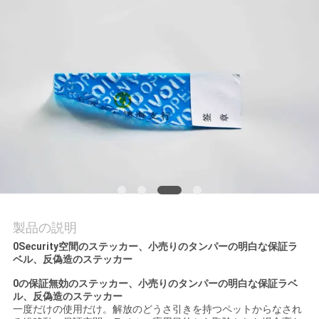
質
管
理
私
達
に
連
絡
製品の説明
0Security空間のステッカー、小売りのタンパーの明白な保証ラ
し
ベル、反偽造のステッカー
な
0の保証無効のステッカー、小売りのタンパーの明白な保証ラベ
ル、反偽造のステッカー
さ
一度だけの使用だけ。解放のどうさ引きを持つペットからなされ